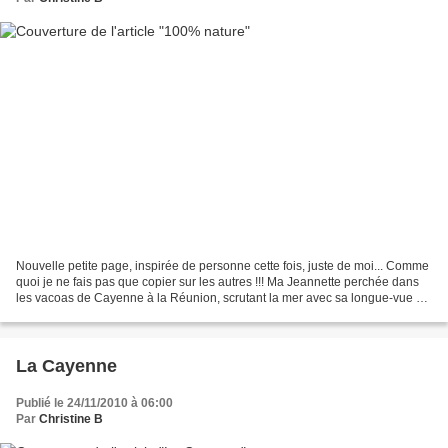
Nouvelle petite page, inspirée de personne cette fois, juste de moi... Comme
quoi je ne fais pas que copier sur les autres !!! Ma Jeannette perchée dans
les vacoas de Cayenne à la Réunion, scrutant la mer avec sa longue-vue en
carton d'emballage de saucisson...
La Cayenne
Publié le 24/11/2010 à 06:00
Par
Christine B