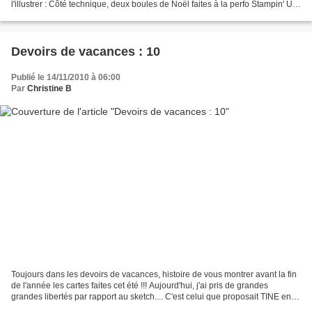
l'illustrer : Côté technique, deux boules de Noël faites à la perfo Stampin' Up
qui se baladent au bout d'une...
Devoirs de vacances : 10
Publié le 14/11/2010 à 06:00
Par
Christine B
Toujours dans les devoirs de vacances, histoire de vous montrer avant la fin
de l'année les cartes faites cet été !!! Aujourd'hui, j'ai pris de grandes
grandes libertés par rapport au sketch.... C'est celui que proposait TINE en
septembre , si si... Vous...