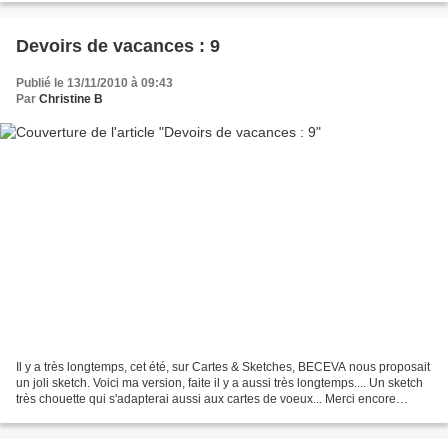
Devoirs de vacances : 9
Publié le 13/11/2010 à 09:43
Par
Christine B
Il y a très longtemps, cet été, sur Cartes & Sketches, BECEVA nous proposait
un joli sketch. Voici ma version, faite il y a aussi très longtemps.... Un sketch
très chouette qui s'adapterai aussi aux cartes de voeux... Merci encore
BECEVA pour cette source...