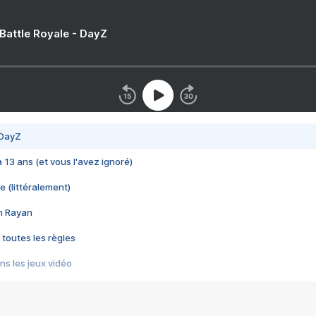
 Battle Royale - DayZ
 DayZ
 a 13 ans (et vous l'avez ignoré)
e (littéralement)
im Rayan
 toutes les règles
s les jeux vidéo
us choquant de Rockstar ? - Le scandale BULLY
e plus moche de Steam