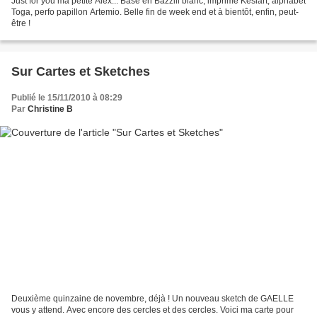
Just for you ma petite Alex... Base en Bazzill blanc, imprimé Késiart, alphabet
Toga, perfo papillon Artemio. Belle fin de week end et à bientôt, enfin, peut-
être !
Sur Cartes et Sketches
Publié le 15/11/2010 à 08:29
Par
Christine B
Deuxième quinzaine de novembre, déjà ! Un nouveau sketch de GAELLE
vous y attend. Avec encore des cercles et des cercles. Voici ma carte pour