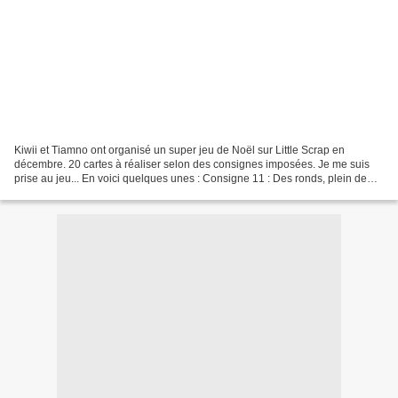
Kiwii et Tiamno ont organisé un super jeu de Noël sur Little Scrap en
décembre. 20 cartes à réaliser selon des consignes imposées. Je me suis
prise au jeu... En voici quelques unes : Consigne 11 : Des ronds, plein de
ronds... Consigne 14 : Utiliser de...