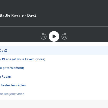
 Battle Royale - DayZ
 DayZ
 a 13 ans (et vous l'avez ignoré)
e (littéralement)
im Rayan
 toutes les règles
s les jeux vidéo
us choquant de Rockstar ? - Le scandale BULLY