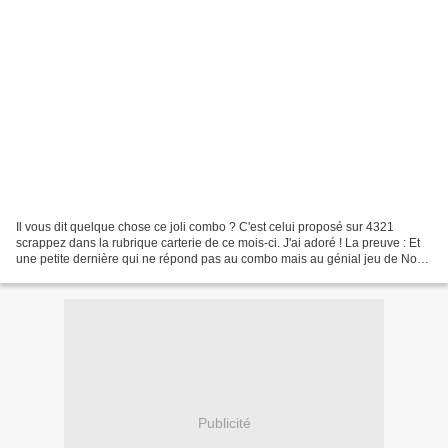
Il vous dit quelque chose ce joli combo ? C'est celui proposé sur 4321
scrappez dans la rubrique carterie de ce mois-ci. J'ai adoré ! La preuve : Et
une petite dernière qui ne répond pas au combo mais au génial jeu de Noël
sur Little scrap mon forum du...
Publicité