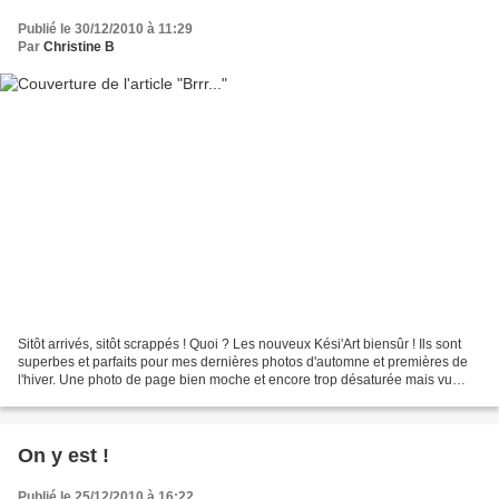
Publié le 30/12/2010 à 11:29
Par
Christine B
Sitôt arrivés, sitôt scrappés ! Quoi ? Les nouveux Kési'Art biensûr ! Ils sont
superbes et parfaits pour mes dernières photos d'automne et premières de
l'hiver. Une photo de page bien moche et encore trop désaturée mais vu
l'ensoleillement, je ne peux...
On y est !
Publié le 25/12/2010 à 16:22