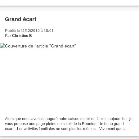
concocté pour Cartes & Sketches...
Grand écart
Publié le 11/12/2010 à 18:01
Par
Christine B
Alors que nous avons inauguré notre saison de ski en famille aujourd'hui, je
vous propose une page pleine de soleil de la Réunion. Un beau grand
écart... Les activités familiales ne sont plus les mêmes... Vivement que la
saison des cartes soit passée...