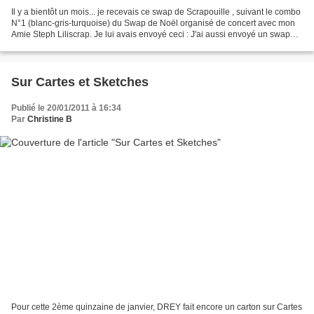
Il y a bientôt un mois... je recevais ce swap de Scrapouille , suivant le combo
N°1 (blanc-gris-turquoise) du Swap de Noël organisé de concert avec mon
Amie Steph Liliscrap. Je lui avais envoyé ceci : J'ai aussi envoyé un swap
très ressemblant à Steph...
Sur Cartes et Sketches
Publié le 20/01/2011 à 16:34
Par
Christine B
Pour cette 2ème quinzaine de janvier, DREY fait encore un carton sur Cartes