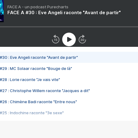
FACE A - un podcast Purecharts
FACE A #30 : Eve Angeli raconte "Avant de partir"
#30 : Eve Angeli raconte "Avant de partir"
#29 : MC Solaar raconte "Bouge de là"
28 : Lorie raconte "Je vais vite"
#27 : Christophe Willem raconte "Jacques a dit"
#26 : Chimène Badi raconte "Entre nous"
#25 : Indochine raconte "3e sexe"
#24 : Zaho raconte "C'est chelou"
#23 : Patrick Bruel raconte "Au café des délices"