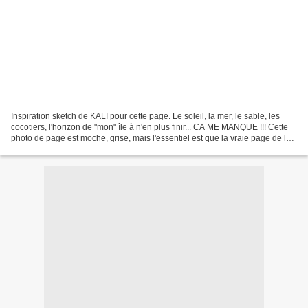
Inspiration sketch de KALI pour cette page. Le soleil, la mer, le sable, les
cocotiers, l'horizon de "mon" île à n'en plus finir... CA ME MANQUE !!! Cette
photo de page est moche, grise, mais l'essentiel est que la vraie page de la
vraie vie soit plus...