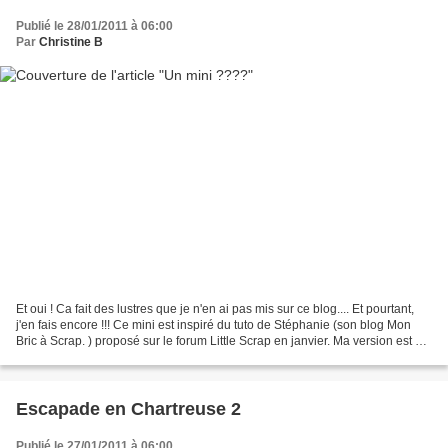
Publié le 28/01/2011 à 06:00
Par
Christine B
Et oui ! Ca fait des lustres que je n'en ai pas mis sur ce blog.... Et pourtant,
j'en fais encore !!! Ce mini est inspiré du tuto de Stéphanie (son blog Mon
Bric à Scrap. ) proposé sur le forum Little Scrap en janvier. Ma version est un
peu éloignée du...
Escapade en Chartreuse 2
Publié le 27/01/2011 à 06:00