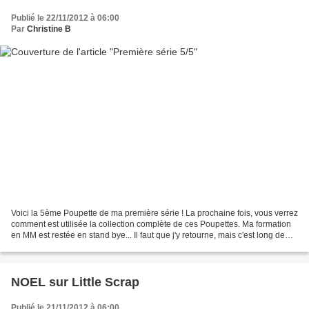
Publié le 22/11/2012 à 06:00
Par
Christine B
Voici la 5ème Poupette de ma première série ! La prochaine fois, vous verrez
comment est utilisée la collection complète de ces Poupettes. Ma formation
en MM est restée en stand bye... Il faut que j'y retourne, mais c'est long de
tout mettre en oeuvre...
NOEL sur Little Scrap
Publié le 21/11/2012 à 06:00