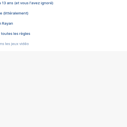
 a 13 ans (et vous l'avez ignoré)
e (littéralement)
im Rayan
 toutes les règles
s les jeux vidéo
us choquant de Rockstar ? - Le scandale BULLY
e plus moche de Steam
du RÊVE tourne au CAUCHEMAR
pendant 8 heures
it… à tort
umiliés par un jeu vidéo
ire - Final Fantasy 8
ti un empire - Age of Empires