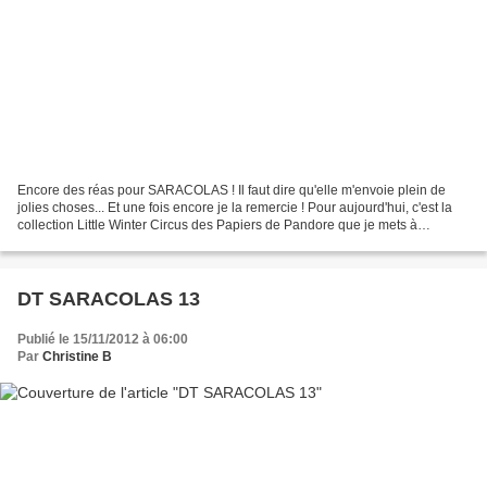
Encore des réas pour SARACOLAS ! Il faut dire qu'elle m'envoie plein de
jolies choses... Et une fois encore je la remercie ! Pour aujourd'hui, c'est la
collection Little Winter Circus des Papiers de Pandore que je mets à
l'honneur : J'ai aussi utilisé...
DT SARACOLAS 13
Publié le 15/11/2012 à 06:00
Par
Christine B