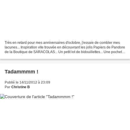
Très en retard pour mes anniversaires d'octobre, j'essaie de combler mes
lacunes... Inspiration vite trouvée en découvrant les jolis Papiers de Pandore
de la Boutique de SARACOLAS... Un petit lot de bidouillettes... Une pochette
à douceurs chocolatées....
Tadammmm !
Publié le 14/11/2012 à 23:09
Par
Christine B