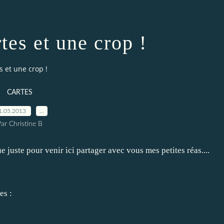
rtes et une crop !
s et une crop !
CARTES
1.05.2013
…
ar Christine B
 juste pour venir ici partager avec vous mes petites réas....
es :