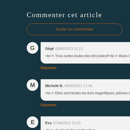
Commenter cet article
Ajouter un commentaire
G
Gégé
09/06/2013 11:23
<br /> Trois cartes toutes très très jolies!!!<br /> Bises
Répondre
M
Michelle B.
08/06/2013 17:46
<br /> Elles sont toutes les trois magnifiques, pleines
Répondre
E
Eva
07/06/2013 13:20