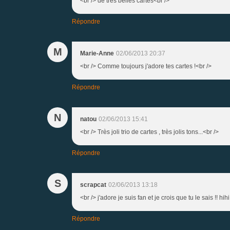
<br /> de très belles cartes<br />
Répondre
M
Marie-Anne
02/06/2013 20:37
<br /> Comme toujours j'adore tes cartes !<br />
Répondre
N
natou
02/06/2013 15:41
<br /> Très joli trio de cartes , très jolis tons...<br />
Répondre
S
scrapcat
02/06/2013 13:18
<br /> j'adore je suis fan et je crois que tu le sais !! hih
Répondre