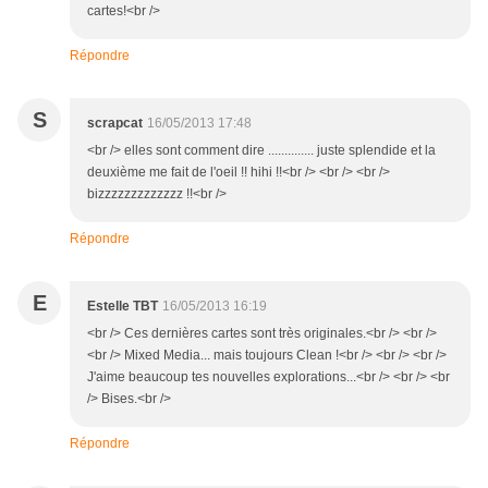
cartes!<br />
Répondre
S
scrapcat
16/05/2013 17:48
<br /> elles sont comment dire .............. juste splendide et la
deuxième me fait de l'oeil !! hihi !!<br /> <br /> <br />
bizzzzzzzzzzzzz !!<br />
Répondre
E
Estelle TBT
16/05/2013 16:19
<br /> Ces dernières cartes sont très originales.<br /> <br />
<br /> Mixed Media... mais toujours Clean !<br /> <br /> <br />
J'aime beaucoup tes nouvelles explorations...<br /> <br /> <br
/> Bises.<br />
Répondre