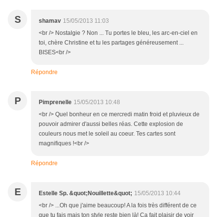
S
shamav
15/05/2013 11:03
<br /> Nostalgie ? Non ... Tu portes le bleu, les arc-en-ciel en
toi, chère Christine et tu les partages généreusement ...
BISES<br />
Répondre
P
Pimprenelle
15/05/2013 10:48
<br /> Quel bonheur en ce mercredi matin froid et pluvieux de
pouvoir admirer d'aussi belles réas. Cette explosion de
couleurs nous met le soleil au coeur. Tes cartes sont
magnifiques !<br />
Répondre
E
Estelle Sp. &quot;Nouillette&quot;
15/05/2013 10:44
<br /> ...Oh que j'aime beaucoup! A la fois très différent de ce
que tu fais mais ton style reste bien là! Ca fait plaisir de voir