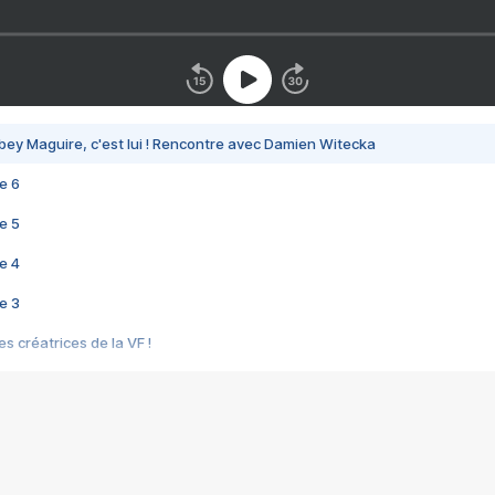
bey Maguire, c'est lui ! Rencontre avec Damien Witecka
e 6
e 5
e 4
e 3
s créatrices de la VF !
e 2
e 1
e Mektoub My Love arrive enfin ! Rencontre avec Shaïn Boumedine et Sal