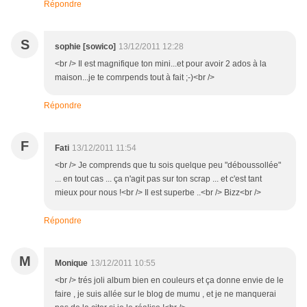
Répondre
S
sophie [sowico]
13/12/2011 12:28
<br /> Il est magnifique ton mini...et pour avoir 2 ados à la
maison...je te comrpends tout à fait ;-)<br />
Répondre
F
Fati
13/12/2011 11:54
<br /> Je comprends que tu sois quelque peu "déboussollée"
... en tout cas ... ça n'agit pas sur ton scrap ... et c'est tant
mieux pour nous !<br /> Il est superbe ..<br /> Bizz<br />
Répondre
M
Monique
13/12/2011 10:55
<br /> trés joli album bien en couleurs et ça donne envie de le
faire , je suis allée sur le blog de mumu , et je ne manquerai