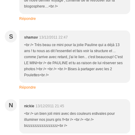
de notre dernier voyage , contente de te retrouver sur la
blogosphere....<br />
Répondre
S
shamav
13/12/2011 22:47
<br /> Très beau ce mini pour la jolie Pauline qui a déjà 13
ans ! tu nous as dit l'essentiel et fais voir la structure et ...
comme j'arrive avec retard, j'ai le lien... c'est beaucoup! C'est
LE MINI<br /> de PAULINE et tu as raison de lui réserver ses
photos !<br /> <br /> <br /> Bises à partager avec les 2
Poulettes<br />
Répondre
N
nickie
13/12/2011 21:45
<br /> un bien joli mini avec des couleurs estivales pour
illuminer nos jours gris !!<br /> <br /> <br />
bizzzzzzzzzzzzzzzzz<br />