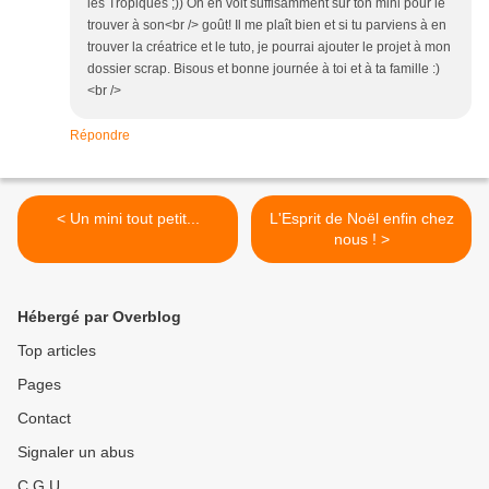
les Tropiques ;)) On en voit suffisamment sur ton mini pour le
trouver à son<br /> goût! Il me plaît bien et si tu parviens à en
trouver la créatrice et le tuto, je pourrai ajouter le projet à mon
dossier scrap. Bisous et bonne journée à toi et à ta famille :)
<br />
Répondre
< Un mini tout petit...
L'Esprit de Noël enfin chez
nous ! >
Hébergé par Overblog
Top articles
Pages
Contact
Signaler un abus
C.G.U.