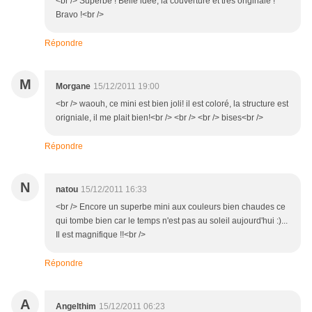
<br /> Superbe ! Belle idée, la couverture et très originale !
Bravo !<br />
Répondre
M
Morgane
15/12/2011 19:00
<br /> waouh, ce mini est bien joli! il est coloré, la structure est
origniale, il me plait bien!<br /> <br /> <br /> bises<br />
Répondre
N
natou
15/12/2011 16:33
<br /> Encore un superbe mini aux couleurs bien chaudes ce
qui tombe bien car le temps n'est pas au soleil aujourd'hui :)...
Il est magnifique !!<br />
Répondre
A
Angelthim
15/12/2011 06:23