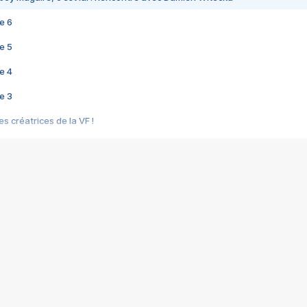
e 6
e 5
e 4
e 3
s créatrices de la VF !
e 2
e 1
e Mektoub My Love arrive enfin ! Rencontre avec Shaïn Boumedine et Sal
i : après Toni en famille
elle réalise le bouleversant Dites lui que je l'aime
ais ! Rencontre autour de Vie privée de Rebecca Zlotowski
 de Marguerite, Grave... Rencontre avec Ella Rumpf