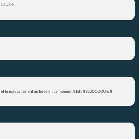
013 13:46
e mauve revient en force en ce moment !! hihi !! j'adOOOOOre !!