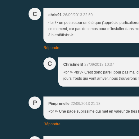
C
chris91
26/09/2013 22:59
<br /> un petit retour en été que j'apprécie particuliè
ce moment, car pas de temps pour m'installer dans ma s
à bientôt!<br />
Répondre
C
Christine B
27/09/2013 10:37
<br /> <br /> C'est donc pareil pour pas mal d
jours froids qui vont arriver, nous trouverons m
P
Pimprenelle
22/09/2013 21:18
<br /> Une page sublissime qui met en valeur de très b
Répondre