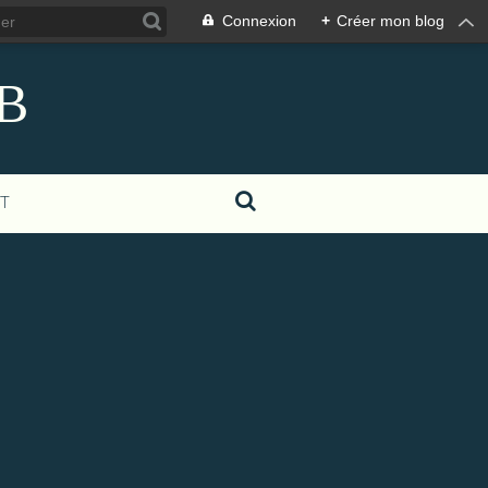
Connexion
+
Créer mon blog
eB
T