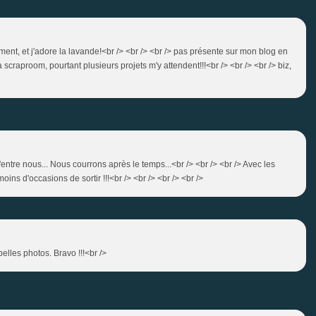
rement, et j'adore la lavande!<br /> <br /> <br /> pas présente sur mon blog en
craproom, pourtant plusieurs projets m'y attendent!!!<br /> <br /> <br /> biz,
'entre nous... Nous courrons après le temps...<br /> <br /> <br /> Avec les
oins d'occasions de sortir !!!<br /> <br /> <br /> <br />
elles photos. Bravo !!!<br />