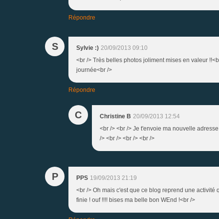
Répondre
S
Sylvie :)
20/09/2013 09:10
<br /> Très belles photos joliment mises en valeur !!<
journée<br />
Répondre
C
Christine B
20/09/2013 12:54
<br /> <br /> Je t'envoie ma nouvelle adresse p
/> <br /> <br /> <br />
P
PPS
19/09/2013 21:19
<br /> Oh mais c'est que ce blog reprend une activité q
finie ! ouf !!!! bises ma belle bon WEnd !<br />