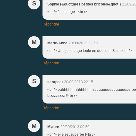
S
Sophie (&quot;mes petites bricoles&quot;)
21/09/2
<br /> Jolie page...<br />
Répondre
M
Marie-Anne
20/09/2013 22:59
<br /> Une jolie page toute en douceur. Bises.<br />
Répondre
S
scrapcat
20/09/2013 22:15
<br /> ouhhhhhhhhhhhhhh suuuuuuuuuuuuuuuperbe et l
bizzzzzzzz !!<br />
Répondre
M
Mlaure
20/09/2013 09:50
<br /> elle est superbe !<br />