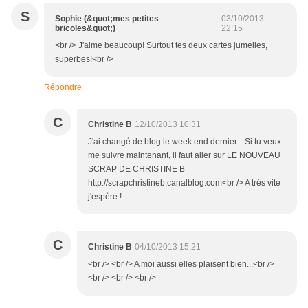
S
Sophie (&quot;mes petites
03/10/2013
bricoles&quot;)
22:15
<br /> J'aime beaucoup! Surtout tes deux cartes jumelles,
superbes!<br />
Répondre
C
Christine B
12/10/2013 10:31
J'ai changé de blog le week end dernier... Si tu veux
me suivre maintenant, il faut aller sur LE NOUVEAU
SCRAP DE CHRISTINE B
http://scrapchristineb.canalblog.com<br /> A très vite
j'espère !
C
Christine B
04/10/2013 15:21
<br /> <br /> A moi aussi elles plaisent bien...<br />
<br /> <br /> <br />