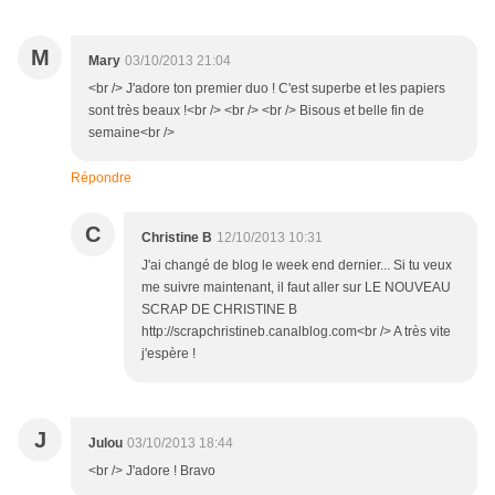
M
Mary
03/10/2013 21:04
<br /> J'adore ton premier duo ! C'est superbe et les papiers
sont très beaux !<br /> <br /> <br /> Bisous et belle fin de
semaine<br />
Répondre
C
Christine B
12/10/2013 10:31
J'ai changé de blog le week end dernier... Si tu veux
me suivre maintenant, il faut aller sur LE NOUVEAU
SCRAP DE CHRISTINE B
http://scrapchristineb.canalblog.com<br /> A très vite
j'espère !
J
Julou
03/10/2013 18:44
<br /> J'adore ! Bravo