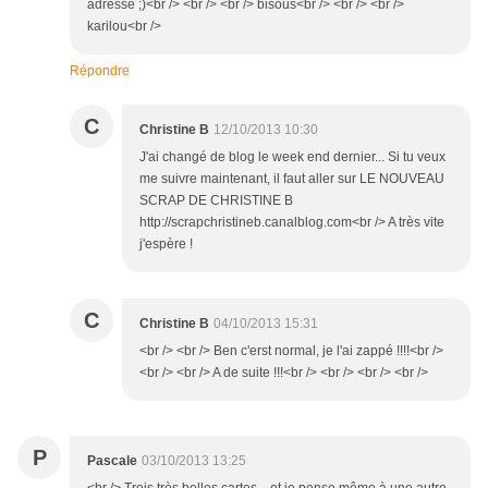
adresse ;)<br /> <br /> <br /> bisous<br /> <br /> <br />
karilou<br />
Répondre
C
Christine B
12/10/2013 10:30
J'ai changé de blog le week end dernier... Si tu veux
me suivre maintenant, il faut aller sur LE NOUVEAU
SCRAP DE CHRISTINE B
http://scrapchristineb.canalblog.com<br /> A très vite
j'espère !
C
Christine B
04/10/2013 15:31
<br /> <br /> Ben c'erst normal, je l'ai zappé !!!!<br />
<br /> <br /> A de suite !!!<br /> <br /> <br /> <br />
P
Pascale
03/10/2013 13:25