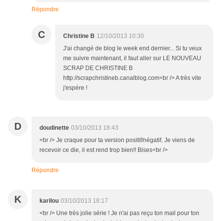
Répondre
C
Christine B
12/10/2013 10:30
J'ai changé de blog le week end dernier... Si tu veux
me suivre maintenant, il faut aller sur LE NOUVEAU
SCRAP DE CHRISTINE B
http://scrapchristineb.canalblog.com<br /> A très vite
j'espère !
D
doudinette
03/10/2013 18:43
<br /> Je craque pour ta version positif/négatif. Je viens de
recevoir ce die, il est rend trop bien!! Bises<br />
Répondre
K
karilou
03/10/2013 18:17
<br /> Une très jolie série ! Je n'ai pas reçu ton mail pour ton