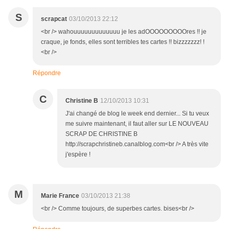
S
scrapcat
03/10/2013 22:12
<br /> wahouuuuuuuuuuuuu je les adOOOOOOOOOres !! je
craque, je fonds, elles sont terribles tes cartes !! bizzzzzzz! !
<br />
Répondre
C
Christine B
12/10/2013 10:31
J'ai changé de blog le week end dernier... Si tu veux
me suivre maintenant, il faut aller sur LE NOUVEAU
SCRAP DE CHRISTINE B
http://scrapchristineb.canalblog.com<br /> A très vite
j'espère !
M
Marie France
03/10/2013 21:38
<br /> Comme toujours, de superbes cartes. bises<br />