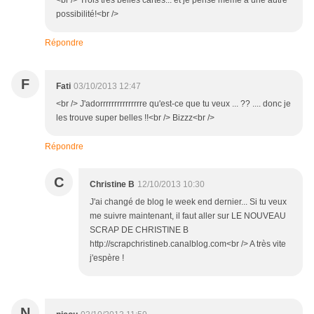
<br /> Trois très belles cartes... et je pense même à une autre
possibilité!<br />
Répondre
F
Fati
03/10/2013 12:47
<br /> J'adorrrrrrrrrrrrrrre qu'est-ce que tu veux ... ?? .... donc je
les trouve super belles !!<br /> Bizzz<br />
Répondre
C
Christine B
12/10/2013 10:30
J'ai changé de blog le week end dernier... Si tu veux
me suivre maintenant, il faut aller sur LE NOUVEAU
SCRAP DE CHRISTINE B
http://scrapchristineb.canalblog.com<br /> A très vite
j'espère !
N