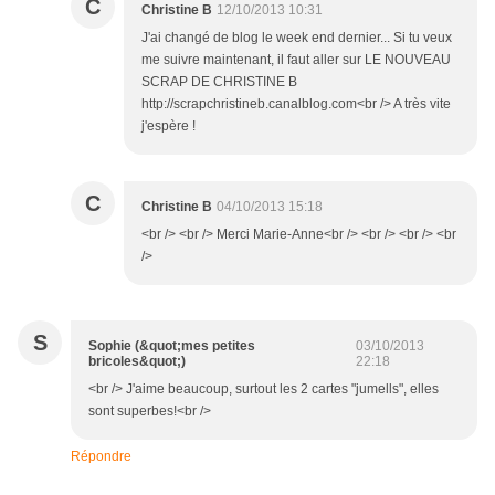
C
Christine B
12/10/2013 10:31
J'ai changé de blog le week end dernier... Si tu veux
me suivre maintenant, il faut aller sur LE NOUVEAU
SCRAP DE CHRISTINE B
http://scrapchristineb.canalblog.com<br /> A très vite
j'espère !
C
Christine B
04/10/2013 15:18
<br /> <br /> Merci Marie-Anne<br /> <br /> <br /> <br
/>
S
Sophie (&quot;mes petites
03/10/2013
bricoles&quot;)
22:18
<br /> J'aime beaucoup, surtout les 2 cartes "jumells", elles
sont superbes!<br />
Répondre